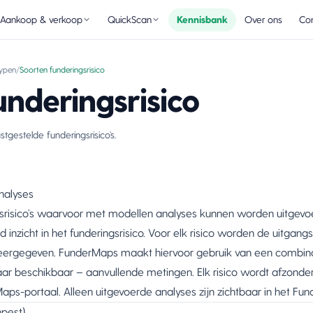
Aankoop & verkoop
QuickScan
Kennisbank
Over ons
Con
typen
/
Soorten funderingsrisico
underingsrisico
gestelde funderingsrisico’s.
nalyses
ingsrisico’s waarvoor met modellen analyses kunnen worden uitgevo
inzicht in het funderingsrisico. Voor elk risico worden de uitgangs
rgegeven. FunderMaps maakt hiervoor gebruik van een combinati
r beschikbaar – aanvullende metingen. Elk risico wordt afzonderli
aps-portaal. Alleen uitgevoerde analyses zijn zichtbaar in het Fu
npest)