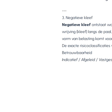
---
3. Negatieve kleef
Negatieve kleef
ontstaat wa
wrijving (kleef) langs de paa
vorm van belasting komt voor
De exacte risicoclassificatie
Betrouwbaarheid
Indicatief
/
Afgeleid
/
Vastges