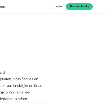
tact
Login
Plan een intake
erd.
punten, classificaties en
e van landelijke en lokale
jk ontsloten in een
nderMaps-platform.