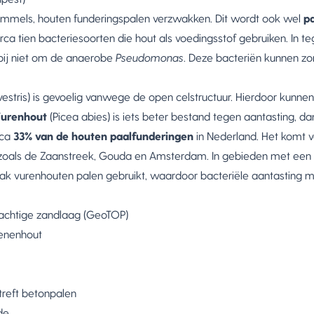
himmels, houten funderingspalen verzwakken. Dit wordt ook wel
p
rca tien bacteriesoorten die hout als voedingsstof gebruiken. In te
rbij niet om de anaerobe
Pseudomonas
. Deze bacteriën kunnen zo
lvestris) is gevoelig vanwege de open celstructuur. Hierdoor kunne
urenhout
(Picea abies) is iets beter bestand tegen aantasting, dan
rca
33% van de houten paalfunderingen
in Nederland. Het komt v
 zoals de Zaanstreek, Gouda en Amsterdam. In gebieden met een 
aak vurenhouten palen gebruikt, waardoor bacteriële aantasting 
rachtige zandlaag (GeoTOP)
renenhout
etreft betonpalen
de