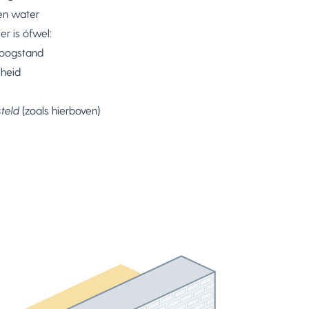
en water
er is ófwel:
roogstand
heid
teld
(zoals hierboven)