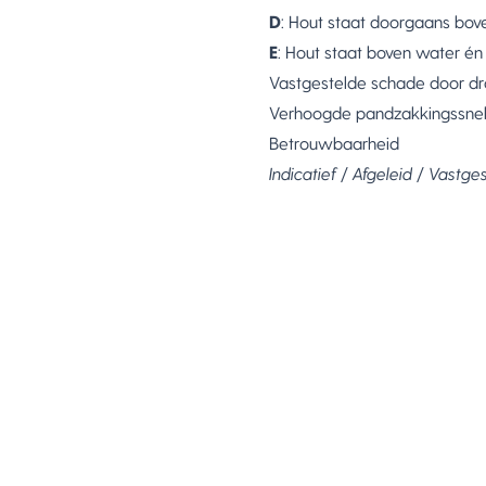
D
: Hout staat doorgaans bov
E
: Hout staat boven water én 
Vastgestelde schade door d
Verhoogde pandzakkingssnel
Betrouwbaarheid
Indicatief
/
Afgeleid
/
Vastges