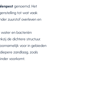
alenpest
genoemd. Het
genstelling tot wat vaak
nder zuurstof overleven en
n water en bacteriën
kzij de dichtere structuur.
oornamelijk voor in gebieden
diepere zandlaag, zoals
minder voorkomt.