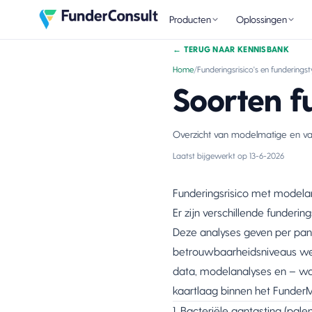
Producten
Oplossingen
←
TERUG NAAR KENNISBANK
Home
/
Funderingsrisico's en funderings
Soorten f
Overzicht van modelmatige en vast
Laatst bijgewerkt op
13-6-2026
Funderingsrisico met modela
Er zijn verschillende funder
Deze analyses geven per pand 
betrouwbaarheidsniveaus wee
data, modelanalyses en – waa
kaartlaag binnen het FunderM
1. Bacteriële aantasting (pale