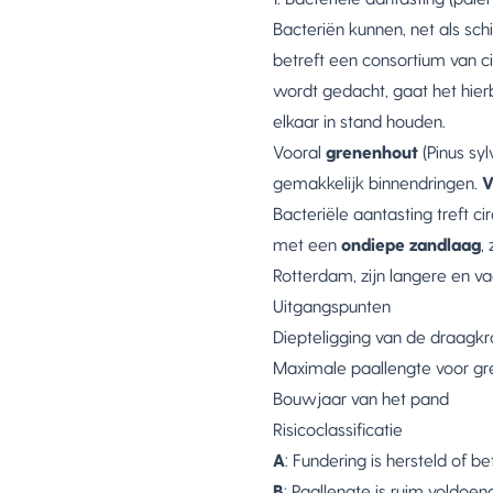
Bacteriën kunnen, net als sc
betreft een consortium van ci
wordt gedacht, gaat het hie
elkaar in stand houden.
Vooral
grenenhout
(Pinus sy
gemakkelijk binnendringen.
V
Bacteriële aantasting treft ci
met een
ondiepe zandlaag
,
Rotterdam, zijn langere en v
Uitgangspunten
Diepteligging van de draagk
Maximale paallengte voor g
Bouwjaar van het pand
Risicoclassificatie
A
: Fundering is hersteld of b
B
: Paallengte is ruim voldoen