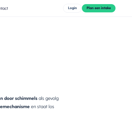
tact
Login
Plan een intake
en door schimmels
als gevolg
ademechanisme
en staat los