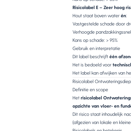
Risicolabel E – Zeer hoog ris
Hout staat boven water
én
:
Vastgestelde schade door dr
Verhoogde pandzakkingssnel
Kans op schade: > 95%
Gebruik en interpretatie
Dit label beschrijft
één afzond
Het is bedoeld voor
technisc
Het label kan afwijken van het
Risicolabel Ontwateringsdiep
Definitie en scope
Het
risicolabel Ontwatering
opzichte van vloer- en fun
Dit risico staat inhoudelijk na
(afgezien van lokale en klein
Risicolabels en betekenis