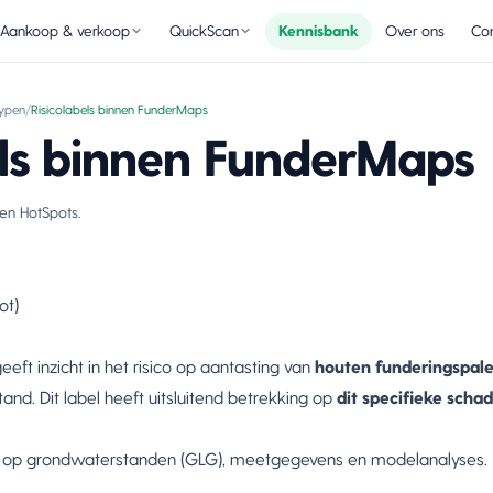
Aankoop & verkoop
QuickScan
Kennisbank
Over ons
Con
typen
/
Risicolabels binnen FunderMaps
els binnen FunderMaps
 en HotSpots.
ot)
eeft inzicht in het risico op aantasting van
houten funderingspal
nd. Dit label heeft uitsluitend betrekking op
dit specifieke sch
d op grondwaterstanden (GLG), meetgegevens en modelanalyses.