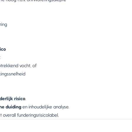
ring
ico
:
trekkend vocht, of
ingssnelheid
erlijk risico
.
he duiding
en inhoudelijke analyse.
 overall funderingsrisicolabel.