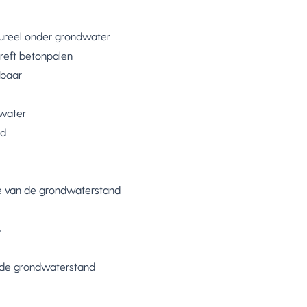
tureel onder grondwater
treft betonpalen
sbaar
 water
nd
ge van de grondwaterstand
%
 de grondwaterstand