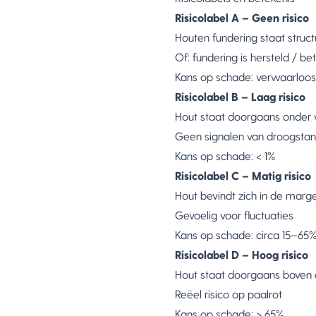
Risicolabel A – Geen risico
Houten fundering staat struc
Of: fundering is hersteld / be
Kans op schade: verwaarloo
Risicolabel B – Laag risico
Hout staat doorgaans onder
Geen signalen van droogsta
Kans op schade: < 1%
Risicolabel C – Matig risico
Hout bevindt zich in de mar
Gevoelig voor fluctuaties
Kans op schade: circa 15–65
Risicolabel D – Hoog risico
Hout staat doorgaans boven
Reëel risico op paalrot
Kans op schade: > 65%