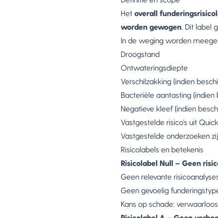
Het
overall funderingsrisico
worden gewogen
. Dit label
In de weging worden meeg
Droogstand
Ontwateringsdiepte
Verschilzakking (indien besch
Bacteriële aantasting (indien
Negatieve kleef (indien besch
Vastgestelde risico’s uit Qui
Vastgestelde onderzoeken zij
Risicolabels en betekenis
Risicolabel Null – Geen risi
Geen relevante risicoanalyse
Geen gevoelig funderingstyp
Kans op schade: verwaarloo