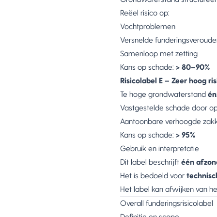
Reëel risico op:
Vochtproblemen
Versnelde funderingsveroude
Samenloop met zetting
Kans op schade:
> 80–90%
Risicolabel E – Zeer hoog ris
Te hoge grondwaterstand
én
Vastgestelde schade door op
Aantoonbare verhoogde zakk
Kans op schade:
> 95%
Gebruik en interpretatie
Dit label beschrijft
één afzond
Het is bedoeld voor
technisc
Het label kan afwijken van het
Overall funderingsrisicolabel
Definitie en scope