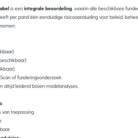
label
is een
integrale beoordeling
, waarin alle beschikbare funder
 geeft per pand één eenduidige risicoaanduiding voor beleid, beheer,
enomen:
ikbaar)
 beschikbaar)
ikbaar)
ckScan of funderingsonderzoek
n altijd leidend boven modelanalyses.
co
s van toepassing
e
sbaar