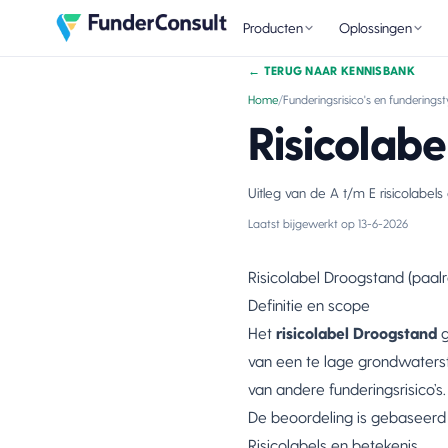
Producten
Oplossingen
←
TERUG NAAR KENNISBANK
Home
/
Funderingsrisico's en funderings
Risicolab
Uitleg van de A t/m E risicolabels
Laatst bijgewerkt op
13-6-2026
Risicolabel Droogstand (paalr
Definitie en scope
Het
risicolabel Droogstand
g
van een te lage grondwatersta
van andere funderingsrisico’s.
De beoordeling is gebaseer
Risicolabels en betekenis