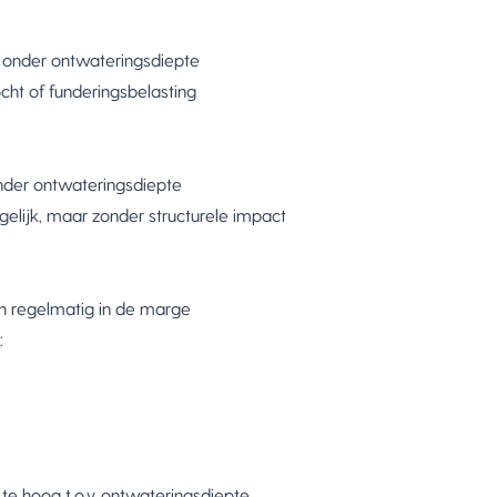
 onder ontwateringsdiepte
cht of funderingsbelasting
der ontwateringsdiepte
elijk, maar zonder structurele impact
h regelmatig in de marge
:
te hoog t.o.v. ontwateringsdiepte