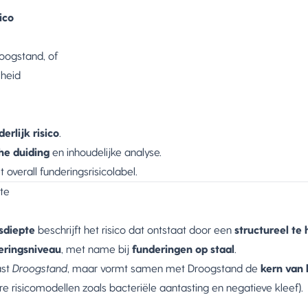
ico
oogstand, of
heid
erlijk risico
.
he duiding
en inhoudelijke analyse.
 overall funderingsrisicolabel.
te
sdiepte
beschrijft het risico dat ontstaat door een
structureel te
deringsniveau
, met name bij
funderingen op staal
.
ast
Droogstand
, maar vormt samen met Droogstand de
kern van 
ere risicomodellen zoals bacteriële aantasting en negatieve kleef).