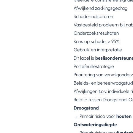
Afwijkend zakkingsgedrag
Schade-indicatoren
Vastgesteld probleem bij na
Onderzoeksresultaten
Kans op schade: > 95%
Gebruik en interpretatie
Dit label is
beslisondersteun
Portefeuillestrategie
Prioritering van vervolgonder
Beleids- en beheervraagstuk
Afwijkingen t.o.v. individuele 
Relatie tussen Droogstand, O
Droogstand
→ Primair risico voor
houten 
Ontwateringsdiepte
→ Primair risico voor