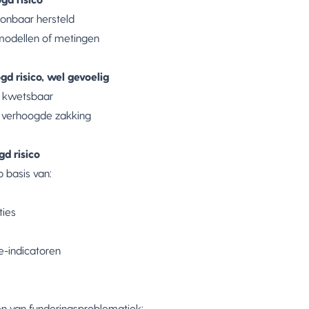
gd risico
onbaar hersteld
 modellen of metingen
gd risico, wel gevoelig
h kwetsbaar
 verhoogde zakking
gd risico
 basis van:
ies
-indicatoren
en van funderingsproblematiek: