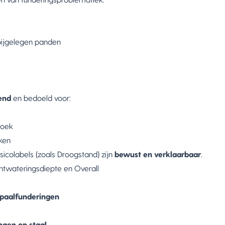
bijgelegen panden
end
en bedoeld voor:
zoek
ken
risicolabels (zoals Droogstand) zijn
bewust en verklaarbaar
.
ntwateringsdiepte en Overall
paalfunderingen