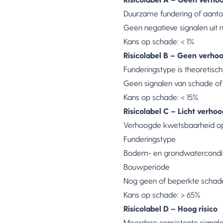
Risicolabel A – Geen verhoo
Duurzame fundering of aanto
Geen negatieve signalen uit
Kans op schade: < 1%
Risicolabel B – Geen verhoo
Funderingstype is theoretisc
Geen signalen van schade of
Kans op schade: < 15%
Risicolabel C – Licht verhoo
Verhoogde kwetsbaarheid op
Funderingstype
Bodem- en grondwatercondit
Bouwperiode
Nog geen of beperkte schade
Kans op schade: > 65%
Risicolabel D – Hoog risico
Meerdere consistente signal