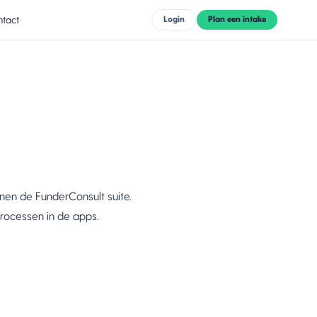
tact
Login
Plan een intake
nen de FunderConsult suite.
processen in de apps.