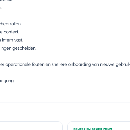
n.
heerrollen.
ge context.
intern vast.
lingen gescheiden.
nder operationele fouten en snellere onboarding van nieuwe gebrui
toegang
BEHEER EN BEVEILIGING