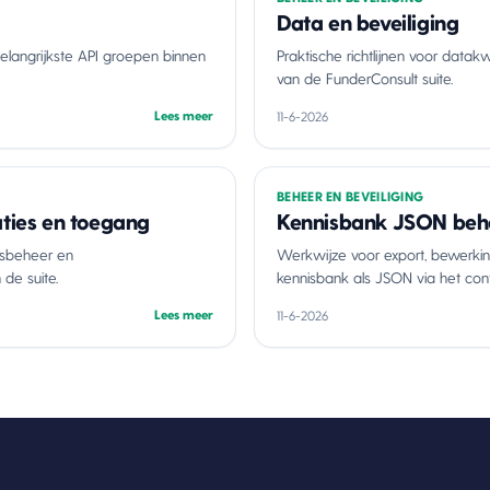
Data en beveiliging
belangrijkste API groepen binnen
Praktische richtlijnen voor datakwa
van de FunderConsult suite.
Lees meer
11-6-2026
BEHEER EN BEVEILIGING
aties en toegang
Kennisbank JSON beh
ersbeheer en
Werkwijze voor export, bewerkin
de suite.
kennisbank als JSON via het con
Lees meer
11-6-2026