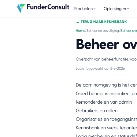
Producten
Oplossingen
←
TERUG NAAR KENNISBANK
Home
/
Beheer en beveiliging
/
Beheer ove
Beheer ov
Overzicht van beheerfuncties voor
Laatst bijgewerkt op
13-6-2026
De adminomgeving is het cent
Goed beheer is essentieel om
Kernonderdelen van admin
Gebruikers en rollen.
Organisaties en toegangsinste
Kennisbank en websiteconten
Lookup-tabellen en statusdefi