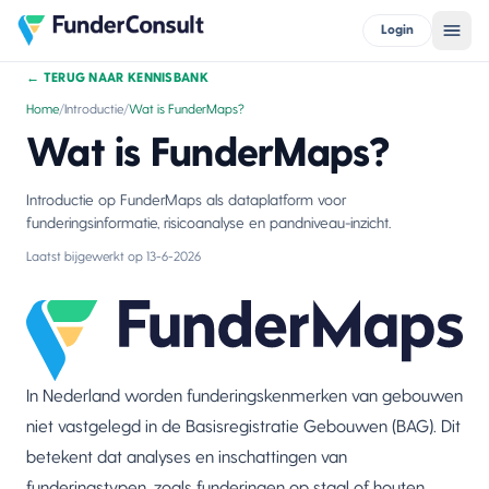
Login
←
TERUG NAAR KENNISBANK
Home
/
Introductie
/
Wat is FunderMaps?
Wat is FunderMaps?
Introductie op FunderMaps als dataplatform voor
funderingsinformatie, risicoanalyse en pandniveau-inzicht.
Laatst bijgewerkt op
13-6-2026
In Nederland worden funderingskenmerken van gebouwen
niet vastgelegd in de Basisregistratie Gebouwen (BAG). Dit
betekent dat analyses en inschattingen van
funderingstypen, zoals funderingen op staal of houten