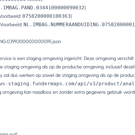
.IMBAG.PAND.0344100000090032
)
Voorbeeld:
0758200000100363
)
(Voorbeeld:
NL.IMBAG.NUMMERAANDUIDING.07582000001
NG.0399200000000095.json
rvice is een staging omgeving ingericht. Deze omgeving verschil
de staging omgeving als op de productie omgeving, inclusief deze
ey zal dus werken op zowel de staging omgeving als op de produc
ws-staging.fundermaps.com/api/v3/product/anal
ng omgeving kan naadloos en zonder extra gegevens gebruik wor
sing out)