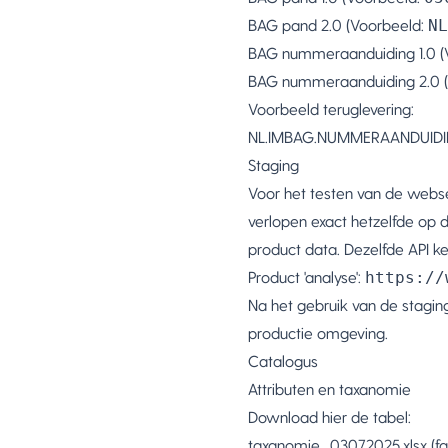
BAG pand 2.0 (Voorbeeld:
NL
BAG nummeraanduiding 1.0 (
BAG nummeraanduiding 2.0 
Voorbeeld teruglevering:
NL.IMBAG.NUMMERAANDUIDI
Staging
Voor het testen van de webse
verlopen exact hetzelfde op 
product data. Dezelfde API k
Product 'analyse':
https://
Na het gebruik van de stagi
productie omgeving.
Catalogus
Attributen en taxanomie
Download hier de tabel:
taxanomie_03072025.xlsx
(fa