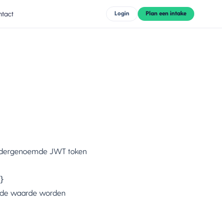
tact
Login
Plan een intake
 eerdergenoemde JWT token
}
gende waarde worden