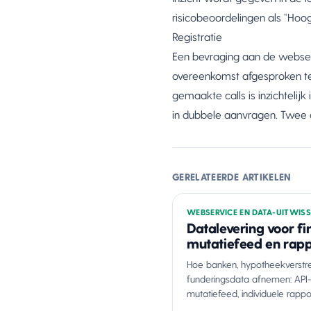
risicobeoordelingen als “Ho
Registratie
Een bevraging aan de webser
overeenkomst afgesproken term
gemaakte calls is inzichteli
in dubbele aanvragen. Twee d
GERELATEERDE ARTIKELEN
WEBSERVICE EN DATA-UITWISS
Datalevering voor fin
mutatiefeed en rap
Hoe banken, hypotheekverstre
funderingsdata afnemen: API-
mutatiefeed, individuele rap
betrouwbaarheidsniveau per 