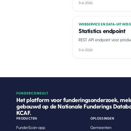
11-6-2026
WEBSERVICE EN DATA-UITWISS
Statistics endpoint
REST API endpoint voor product
11-6-2026
FUNDERCONSULT
Het platform voor funderingsonderzoek, meld
gebouwd op de Nationale Funderings Databa
KCAF.
PRODUCTEN
OPLOSSINGEN
FunderScan-app
Gemeenten