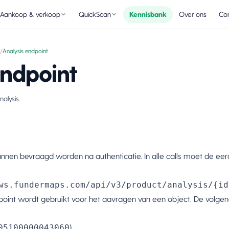
Aankoop & verkoop
QuickScan
Kennisbank
Over ons
Con
/
Analysis endpoint
endpoint
alysis.
unnen bevraagd worden na authenticatie. In alle calls moet de
ws.fundermaps.com/api/v3/product/analysis/{id
dpoint wordt gebruikt voor het aavragen van een object. De vol
05100000043060
)