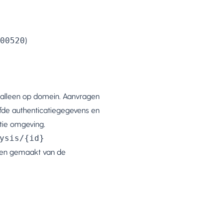
00520
)
t alleen op domein. Aanvragen
lfde authenticatiegegevens en
tie omgeving.
ysis/{id}
den gemaakt van de