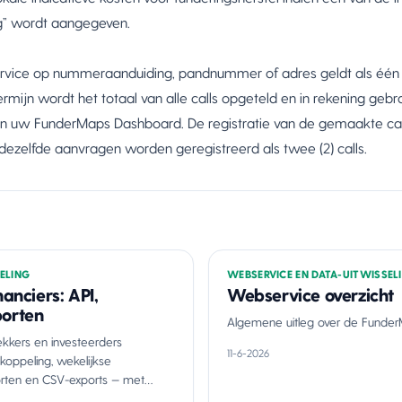
og” wordt aangegeven.
vice op nummeraanduiding, pandnummer of adres geldt als één (1)
ijn wordt het totaal van alle calls opgeteld en in rekening gebra
jk in uw FunderMaps Dashboard. De registratie van de gemaakte c
ezelfde aanvragen worden geregistreerd als twee (2) calls.
ELING
WEBSERVICE EN DATA-UITWISSEL
anciers: API,
Webservice overzicht
porten
Algemene uitleg over de Funder
kkers en investeerders
11-6-2026
koppeling, wekelijkse
porten en CSV-exports — met
adres.