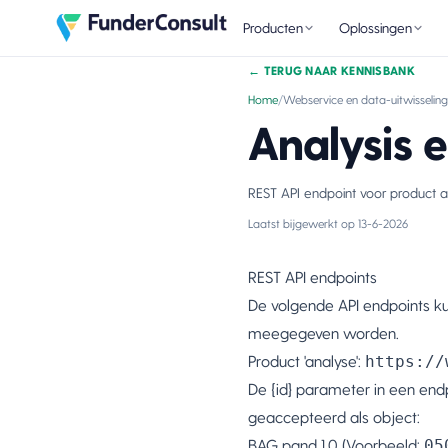
Producten
Oplossingen
←
TERUG NAAR KENNISBANK
Home
/
Webservice en data-uitwisseling
Analysis 
REST API endpoint voor product an
Laatst bijgewerkt op
13-6-2026
REST API endpoints
De volgende API endpoints k
meegegeven worden.
Product 'analyse':
https://
De {id} parameter in een en
geaccepteerd als object:
BAG pand 1.0 (Voorbeeld:
05