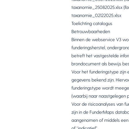
taxanomie_25082025.xlsx
(fa
taxanomie_02122025.xlsx
Toelichting catalogus
Betrouwbaarheden
Binnen de webservice V3 wor
funderingsherstel, ondergro
betreft het vastgestelde inf
brondocument als bewijs besc
Voor het funderingstype zij
gegevens bekend zijn. Hierv
funderingstype wordt meege
(waarbij naar naastgelegen p
Voor de risicoanalyses van f
zijn in de FunderMaps databas
aangenomen of middels een m
of “indicatief”.