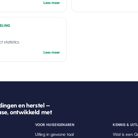
Lees meer
ELING
 statistics.
Lees meer
ingen en herstel —
se, ontwikkeld met
VOOR HUISEIGENAREN
KENNIS & UIT
Uitleg in gewone taal
Wat is een Q