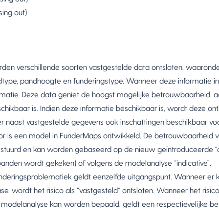
sing out)
den verschillende soorten vastgestelde data ontsloten, waaronde
ndtype, pandhoogte en funderingstype. Wanneer deze informatie 
ormatie. Deze data geniet de hoogst mogelijke betrouwbaarheid, 
hikbaar is. Indien deze informatie beschikbaar is, wordt deze ont
n er naast vastgestelde gegevens ook inschattingen beschikbaar 
oor is een model in FunderMaps ontwikkeld. De betrouwbaarheid 
stuurd en kan worden gebaseerd op de nieuw geïntroduceerde “c
anden wordt gekeken) of volgens de modelanalyse “indicative”.
underingsproblematiek geldt eenzelfde uitgangspunt. Wanneer er
e, wordt het risico als “vastgesteld” ontsloten. Wanneer het ris
odelanalyse kan worden bepaald, geldt een respectievelijke bet