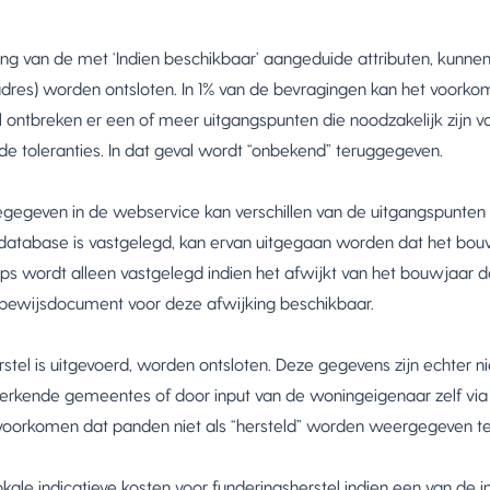
ring van de met ‘Indien beschikbaar’ aangeduide attributen, kunne
 adres) worden ontsloten. In 1% van de bevragingen kan het voork
al ontbreken er een of meer uitgangspunten die noodzakelijk zijn 
de toleranties. In dat geval wordt “onbekend” teruggegeven.
egeven in de webservice kan verschillen van de uitgangspunte
atabase is vastgelegd, kan ervan uitgegaan worden dat het bouw
s wordt alleen vastgelegd indien het afwijkt van het bouwjaar dat
bewijsdocument voor deze afwijking beschikbaar.
tel is uitgevoerd, worden ontsloten. Deze gegevens zijn echter nie
erkende gemeentes of door input van de woningeigenaar zelf via 
voorkomen dat panden niet als “hersteld” worden weergegeven terwi
okale indicatieve kosten voor funderingsherstel indien een van de i