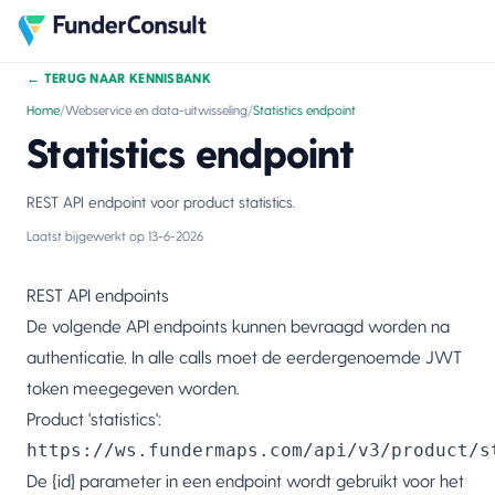
←
TERUG NAAR KENNISBANK
Home
/
Webservice en data-uitwisseling
/
Statistics endpoint
Statistics endpoint
REST API endpoint voor product statistics.
Laatst bijgewerkt op
13-6-2026
REST API endpoints
De volgende API endpoints kunnen bevraagd worden na
authenticatie. In alle calls moet de eerdergenoemde JWT
token meegegeven worden.
Product 'statistics':
https://ws.fundermaps.com/api/v3/product/s
De {id} parameter in een endpoint wordt gebruikt voor het