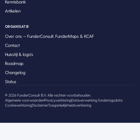
Kennisbank
Artikelen
ORGANISATIE
Over ons — FunderConsult, FunderMaps & KCAF
Contact
Huisstijl & logo's
Roadmap
Changelog
Status
©
2026
FunderConsult B.V. Alle rechten voorbehouden.
Algemene voorwaarden
Privacyverklaring
Dataverwerking funderingsdata
Cookieverklaring
Disclaimer
Toegankelijkheidsverklaring