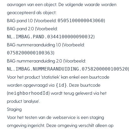
aavragen van een object. De volgende waarde worden
geaccepteerd als object:
BAG pand 1.0 (Voorbeeld:
0505100000043060
)
BAG pand 2.0 (Voorbeeld:
NL.IMBAG.PAND.0344100000090032
)
BAG nummeraanduiding 1.0 (Voorbeeld:
0758200000100363
)
BAG nummeraanduiding 2.0 (Voorbeeld:
NL.IMBAG.NUMMERAANDUIDING.0758200000100520
)
Voor het product 'statistiek' kan enkel een buurtcode
worden opgevraagd via
{id}
. Deze buurtcode
(
neighborhoodId
) wordt terug geleverd via het
product 'analyse'.
Staging
Voor het testen van de webservice is een staging
omgeving ingericht. Deze omgeving verschilt alleen op