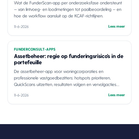
Wat de FunderScan-app per onderzoeksfase ondersteunt
— van lintvoeg- en loodmetingen tot paalbeoordeling — en
hoe de workflow aansluit op de KCAF-richtlijnen.
Lees meer
11-6-2026
FUNDERCONSULT-APPS
Assetbeheer: regie op funderingsrisico's in de
portefeuille
De assetbeheer-app voor woningcorporaties en
professionele vastgoedbezitters: hotspots prioriteren,
QuickScans uitzetten, resultaten volgen en vervolgacties
bewaken.
Lees meer
11-6-2026