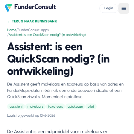
Login
←
TERUG NAAR KENNISBANK
Home
/
FunderConsult-apps
/
Assistent: is een QuickScan nodig? (in ontwikkeling)
Assistent: is een
QuickScan nodig? (in
ontwikkeling)
De Assistent geeft makelaars en taxateurs op basis van adres en
FunderMaps-data in één klik een onderbouwde indicatie of een
QuickScan zinvol is. Momenteel in pilotfase.
assistent
makelaars
taxateurs
quickscan
pilot
Laatst bijgewerkt op
13-6-2026
De Assistent is een hulpmiddel voor makelaars en